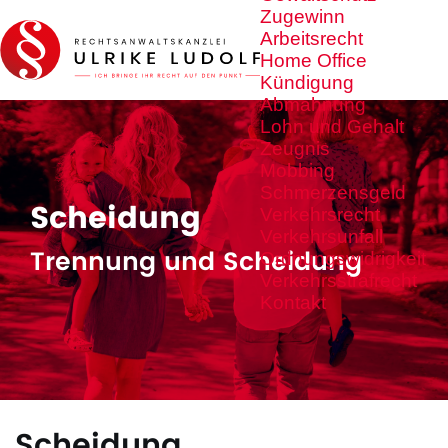
Zugewinn
Arbeitsrecht
Home Office
Kündigung
Abmahnung
Lohn und Gehalt
Zeugnis
Mobbing
Schmerzensgeld
Scheidung
Verkehrsrecht
Verkehrsunfall
Trennung und Scheidung
Ordnungswidrigkeit
Verkehrsstrafrecht
Kontakt
Scheidung